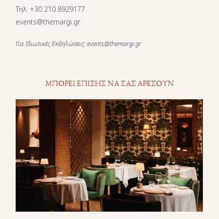
Τηλ
:
+30 210 8929177
events@themargi.gr
Για Ιδιωτικές Εκδηλώσεις: events@themargi.gr
ΜΠΟΡΕΙ ΕΠΙΣΗΣ ΝΑ ΣΑΣ ΑΡΕΣΟΥΝ