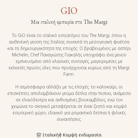
GIO
Μια ιταλική εμπειρία στο The Margi
Το GiO είναι το ιταλικό εστιατόριο του The Margi, όπου η
αυθεντική γεύση της Ιταλίας συναντά τη μεσογειακή φινέτσα
και τη δημιουργικότητα της εποχής. Ο βραβευμένος με αστέρι
Michelin, Chef Παναγιώτης Γιακαλής υπογράφει ένα μενού
εμπνευσμένο από κλασικές συνταγές, μαγειρεμένες με
εκλεκτές πρώτες ύλες που προέρχονται κυρίως από τη Margi
Farm.
Η ατμόσφαιρα αλλάζει με τις εποχές: το καλοκαίρι, οι
επισκέπτες απολαμβάνουν γεύμα δίπλα στην πισίνα, ανάμεσα
σε ελαιόδεντρα και ανθισμένες βουκαμβίλιες, ενώ τον
χειμώνα το σκηνικό μεταφέρεται σε έναν ζεστό και κομψό
εσωτερικό χώρο, ιδανικό για ρομαντικά δείπνα ή φιλικές
συναντήσεις.
Ιταλική
Κομψή ενδυμασία